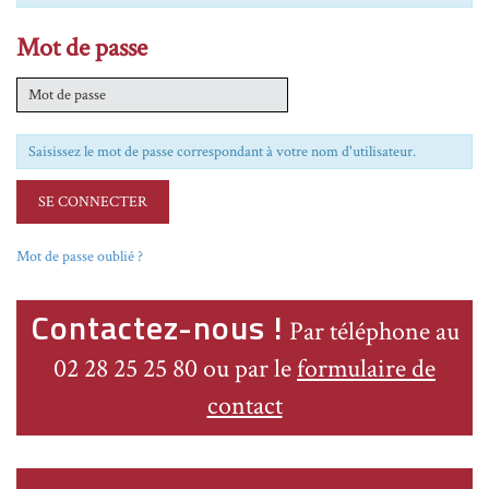
menu
Aller
Mot de passe
au
selecteur
de
thème
Aller
Saisissez le mot de passe correspondant à votre nom d'utilisateur.
au
contenu
principal
Aller
en
Mot de passe oublié ?
bas
de
Contactez-nous !
page
Par téléphone au
02 28 25 25 80 ou par le
formulaire de
contact