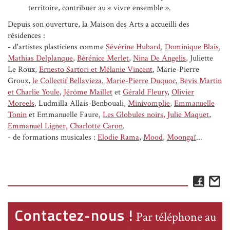
territoire, contribuer au « vivre ensemble ».
Depuis son ouverture, la Maison des Arts a accueilli des
résidences :
- d'artistes plasticiens comme
Sévérine Hubard
,
Dominique Blais
,
Mathias Delplanque
,
Bérénice Merlet
,
Nina De Angelis
, Juliette
Le Roux,
Ernesto Sartori et Mélanie Vincent
, Marie-Pierre
Groux,
le Collectif Bellavieza
,
Marie-Pierre Duquoc
,
Bevis Martin
et Charlie Youle
,
Jérôme Maillet
et
Gérald Fleury
,
Olivier
Moreels
, Ludmilla Allais-Benbouali,
Minivomplie
,
Emmanuelle
Tonin
et Emmanuelle Faure,
Les Globules noirs,
Julie Maquet
,
Emmanuel Ligner,
Charlotte Caron
.
- de formations musicales :
Elodie Rama
,
Mood
,
Moongaï
...
Face
E
Contactez-nous !
Par téléphone au