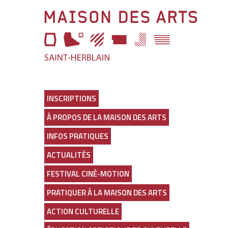
Aller
Maison
à
l'entête
des
de
page
Arts
Aller
au
Lien
menu
vers
Aller
la
au
page
INSCRIPTIONS
selecteur
d'accueil
À PROPOS DE LA MAISON DES ARTS
de
thème
INFOS PRATIQUES
Aller
au
ACTUALITÉS
contenu
principal
FESTIVAL CINÉ-MOTION
Aller
en
PRATIQUER À LA MAISON DES ARTS
bas
de
ACTION CULTURELLE
page