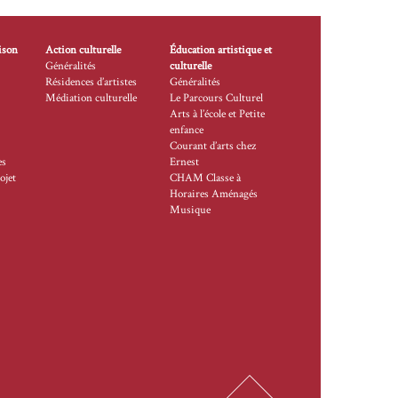
ison
Action culturelle
Éducation artistique et
Généralités
culturelle
Résidences d’artistes
Généralités
Médiation culturelle
Le Parcours Culturel
Arts à l’école et Petite
enfance
Courant d’arts chez
es
Ernest
ojet
CHAM Classe à
Horaires Aménagés
Musique