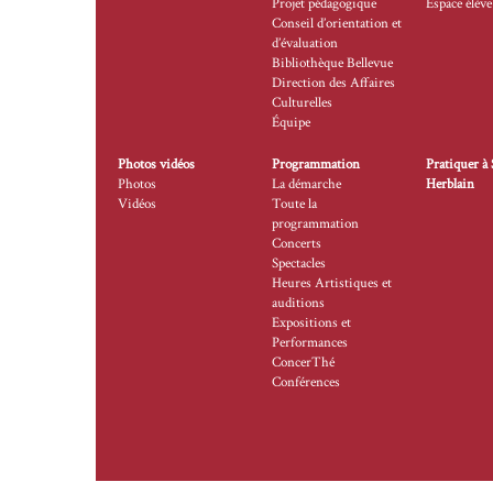
Projet pédagogique
Espace élève
Conseil d’orientation et
d’évaluation
Bibliothèque Bellevue
Direction des Affaires
Culturelles
Équipe
Photos vidéos
Programmation
Pratiquer à 
Photos
La démarche
Herblain
Vidéos
Toute la
programmation
Concerts
Spectacles
Heures Artistiques et
auditions
Expositions et
Performances
ConcerThé
Conférences