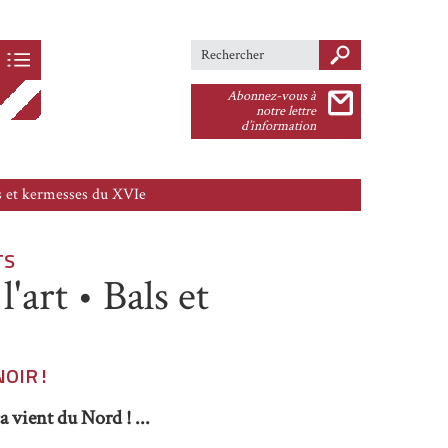
Search this site
Formulaire de
Abonnez-vous à
recherche
notre lettre
d’information
als et kermesses du XVIe
TS
'art • Bals et
OIR !
a vient du Nord ! ...