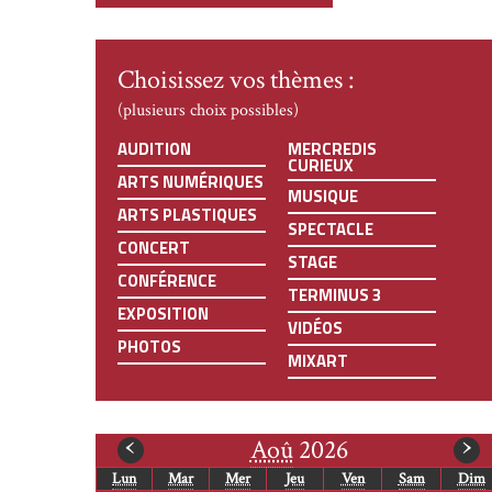
Choisissez vos thèmes :
(plusieurs choix possibles)
AUDITION
MERCREDIS
CURIEUX
ARTS NUMÉRIQUES
MUSIQUE
ARTS PLASTIQUES
SPECTACLE
CONCERT
STAGE
CONFÉRENCE
TERMINUS 3
EXPOSITION
VIDÉOS
PHOTOS
MIXART
mois
m
‹
›
Aoû
2026
Lun
Mar
Mer
Jeu
Ven
Sam
Dim
précédent
s