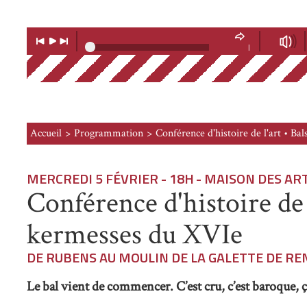
Lecteur
Musique
Lecture
Musique
Volume
précédente
suivante
|
Soundcloud
Accueil
Programmation
Conférence d'histoire de l'art • B
MERCREDI 5 FÉVRIER - 18H
- MAISON DES AR
Conférence d'histoire de l
kermesses du XVIe
DE RUBENS AU MOULIN DE LA GALETTE DE REN
Le bal vient de commencer. C’est cru, c’est baroque, ç