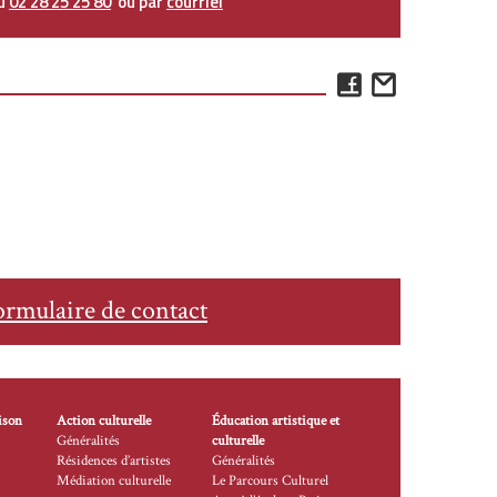
au
02 28 25 25 80
ou par
courriel
Facebook
Email
ormulaire de contact
ison
Action culturelle
Éducation artistique et
Généralités
culturelle
Résidences d’artistes
Généralités
Médiation culturelle
Le Parcours Culturel