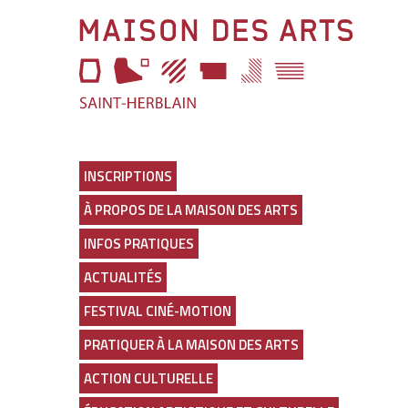
Aller
Maison
à
l'entête
des
de
page
Arts
Aller
au
Lien
menu
vers
Aller
la
au
page
INSCRIPTIONS
selecteur
d'accueil
À PROPOS DE LA MAISON DES ARTS
de
thème
INFOS PRATIQUES
Aller
au
ACTUALITÉS
contenu
principal
FESTIVAL CINÉ-MOTION
Aller
en
PRATIQUER À LA MAISON DES ARTS
bas
de
ACTION CULTURELLE
page