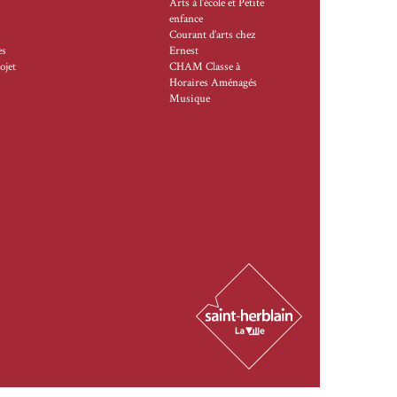
Arts à l’école et Petite
enfance
Courant d’arts chez
es
Ernest
ojet
CHAM Classe à
Horaires Aménagés
Musique