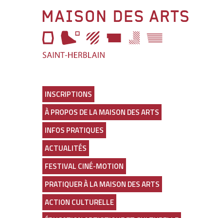
Aller
Maison
à
l'entête
des
de
page
Arts
Aller
au
Lien
menu
vers
Aller
la
au
page
INSCRIPTIONS
selecteur
d'accueil
À PROPOS DE LA MAISON DES ARTS
de
thème
INFOS PRATIQUES
Aller
au
ACTUALITÉS
contenu
principal
FESTIVAL CINÉ-MOTION
Aller
en
PRATIQUER À LA MAISON DES ARTS
bas
de
ACTION CULTURELLE
page