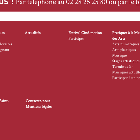
us !
Par téléphone au 02 28 25 25 80 ou par le
f
ues
Actualités
Festival Ciné-motion
Pratiquer à la Ma
s
Participer
des Arts
Horaires
Arts numériques
ignant
Arts plastiques
Musique
Stages artistiques
Terminus 3 -
Musiques actuell
Participer à un pr
Saint-
Contactez-nous
Mentions légales