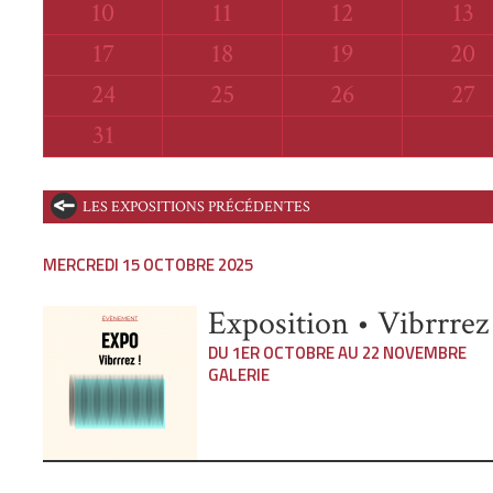
Lundi
Mardi
Mercredi
Jeu
10
11
12
13
Lundi
Mardi
Mercredi
Jeud
17
18
19
20
Lundi
Mardi
Mercredi
Jeud
24
25
26
27
Lundi
31
LES EXPOSITIONS PRÉCÉDENTES
MERCREDI 15 OCTOBRE 2025
Exposition • Vibrrrez 
DU 1ER OCTOBRE AU 22 NOVEMBRE
GALERIE