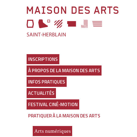
Aller
Maison
à
l'entête
des
de
page
Arts
Aller
au
Lien
menu
vers
Aller
la
au
page
INSCRIPTIONS
selecteur
d'accueil
À PROPOS DE LA MAISON DES ARTS
de
thème
INFOS PRATIQUES
Aller
au
ACTUALITÉS
contenu
principal
FESTIVAL CINÉ-MOTION
Aller
en
PRATIQUER À LA MAISON DES ARTS
bas
de
Arts numériques
page