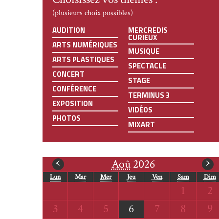
(plusieurs choix possibles)
AUDITION
MERCREDIS
CURIEUX
ARTS NUMÉRIQUES
MUSIQUE
ARTS PLASTIQUES
SPECTACLE
CONCERT
STAGE
CONFÉRENCE
TERMINUS 3
EXPOSITION
VIDÉOS
PHOTOS
MIXART
mois
m
‹
›
Aoû
2026
Lun
Mar
Mer
Jeu
Ven
Sam
Dim
précédent
s
Samedi
Di
1
2
Lundi
Mardi
Mercredi
Jeudi
Vendredi
Samedi
Di
3
4
5
6
7
8
9