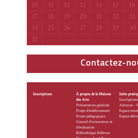
Lundi
Mardi
Mercredi
Jeudi
Vendredi
Samedi
Di
10
11
12
13
14
15
16
Lundi
Mardi
Mercredi
Jeudi
Vendredi
Samedi
Di
17
18
19
20
21
22
23
Lundi
Mardi
Mercredi
Jeudi
Vendredi
Samedi
Di
24
25
26
27
28
29
30
Lundi
31
Contactez-no
Inscriptions
À propos de la Maison
Infos pratiq
des Arts
Inscription
Présentation générale
Adresses - 
Projet d’établissement
Espace ense
Projet pédagogique
Espace élève
Conseil d’orientation et
d’évaluation
Bibliothèque Bellevue