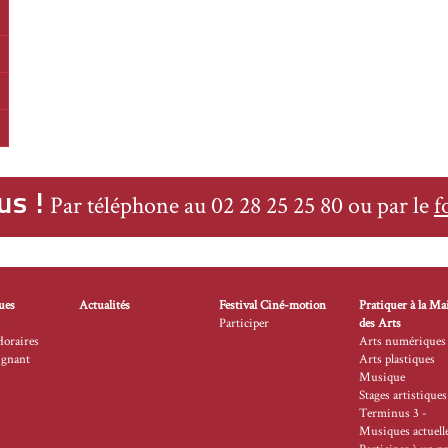
manche
manche
manche
us !
Par téléphone au 02 28 25 25 80 ou par le
f
ues
Actualités
Festival Ciné-motion
Pratiquer à la Ma
s
Participer
des Arts
Horaires
Arts numériques
ignant
Arts plastiques
Musique
Stages artistiques
Terminus 3 -
Musiques actuell